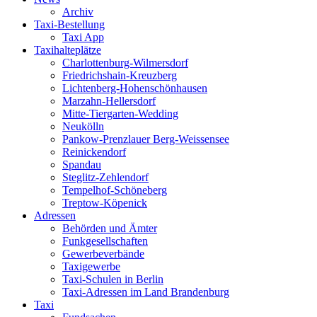
Archiv
Taxi-Bestellung
Taxi App
Taxihalteplätze
Charlottenburg-Wilmersdorf
Friedrichshain-Kreuzberg
Lichtenberg-Hohenschönhausen
Marzahn-Hellersdorf
Mitte-Tiergarten-Wedding
Neukölln
Pankow-Prenzlauer Berg-Weissensee
Reinickendorf
Spandau
Steglitz-Zehlendorf
Tempelhof-Schöneberg
Treptow-Köpenick
Adressen
Behörden und Ämter
Funkgesellschaften
Gewerbeverbände
Taxigewerbe
Taxi-Schulen in Berlin
Taxi-Adressen im Land Brandenburg
Taxi