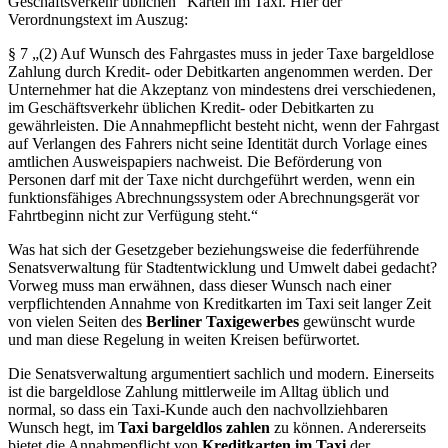
Geschäftsverkehr üblichen“ Karten im Taxi. Hier der
Verordnungstext im Auszug:
§ 7 „(2) Auf Wunsch des Fahrgastes muss in jeder Taxe bargeldlose
Zahlung durch Kredit- oder Debitkarten angenommen werden. Der
Unternehmer hat die Akzeptanz von mindestens drei verschiedenen,
im Geschäftsverkehr üblichen Kredit- oder Debitkarten zu
gewährleisten. Die Annahmepflicht besteht nicht, wenn der Fahrgast
auf Verlangen des Fahrers nicht seine Identität durch Vorlage eines
amtlichen Ausweispapiers nachweist. Die Beförderung von
Personen darf mit der Taxe nicht durchgeführt werden, wenn ein
funktionsfähiges Abrechnungssystem oder Abrechnungsgerät vor
Fahrtbeginn nicht zur Verfügung steht.“
Was hat sich der Gesetzgeber beziehungsweise die federführende
Senatsverwaltung für Stadtentwicklung und Umwelt dabei gedacht?
Vorweg muss man erwähnen, dass dieser Wunsch nach einer
verpflichtenden Annahme von Kreditkarten im Taxi seit langer Zeit
von vielen Seiten des
Berliner Taxigewerbes
gewünscht wurde
und man diese Regelung in weiten Kreisen befürwortet.
Die Senatsverwaltung argumentiert sachlich und modern. Einerseits
ist die bargeldlose Zahlung mittlerweile im Alltag üblich und
normal, so dass ein Taxi-Kunde auch den nachvollziehbaren
Wunsch hegt, im
Taxi bargeldlos zahlen
zu können. Andererseits
bietet die Annahmepflicht von
Kreditkarten im Taxi
der