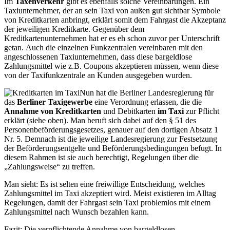
Im
Taxenverkehr
gibt es ebenfalls solche Vereinbarungen. Ein
Taxiunternehmer, der an sein Taxi von außen gut sichtbar Symbole
von Kreditkarten anbringt, erklärt somit dem Fahrgast die Akzeptanz
der jeweiligen Kreditkarte. Gegenüber dem
Kreditkartenunternehmen hat er es eh schon zuvor per Unterschrift
getan. Auch die einzelnen Funkzentralen vereinbaren mit den
angeschlossenen Taxiunternehmen, dass diese bargeldlose
Zahlungsmittel wie z.B. Coupons akzeptieren müssen, wenn diese
von der Taxifunkzentrale an Kunden ausgegeben wurden.
Nun hat die Berliner Landesregierung für
das
Berliner Taxigewerbe
eine Verordnung erlassen, die die
Annahme von Kreditkarten
und Debitkarten
im Taxi
zur Pflicht
erklärt (siehe oben). Man beruft sich dabei auf den § 51 des
Personenbeförderungsgesetzes, genauer auf den dortigen Absatz 1
Nr. 5. Demnach ist die jeweilige Landesregierung zur Festsetzung
der Beförderungsentgelte und Beförderungsbedingungen befugt. In
diesem Rahmen ist sie auch berechtigt, Regelungen über die
„Zahlungsweise“ zu treffen.
Man sieht: Es ist selten eine freiwillige Entscheidung, welches
Zahlungsmittel im Taxi akzeptiert wird. Meist existieren im Alltag
Regelungen, damit der Fahrgast sein Taxi problemlos mit einem
Zahlungsmittel nach Wunsch bezahlen kann.
Fazit: Die verpflichtende Annahme von bargeldlosen