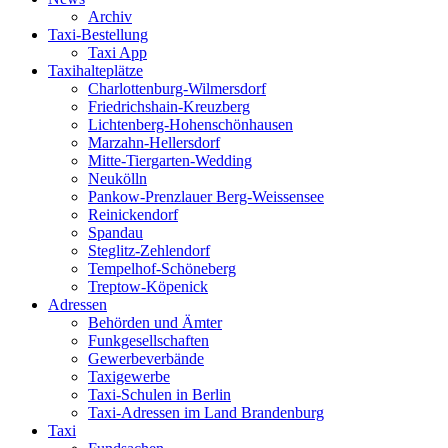
Archiv
Taxi-Bestellung
Taxi App
Taxihalteplätze
Charlottenburg-Wilmersdorf
Friedrichshain-Kreuzberg
Lichtenberg-Hohenschönhausen
Marzahn-Hellersdorf
Mitte-Tiergarten-Wedding
Neukölln
Pankow-Prenzlauer Berg-Weissensee
Reinickendorf
Spandau
Steglitz-Zehlendorf
Tempelhof-Schöneberg
Treptow-Köpenick
Adressen
Behörden und Ämter
Funkgesellschaften
Gewerbeverbände
Taxigewerbe
Taxi-Schulen in Berlin
Taxi-Adressen im Land Brandenburg
Taxi