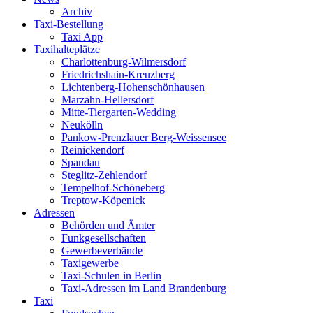
Archiv
Taxi-Bestellung
Taxi App
Taxihalteplätze
Charlottenburg-Wilmersdorf
Friedrichshain-Kreuzberg
Lichtenberg-Hohenschönhausen
Marzahn-Hellersdorf
Mitte-Tiergarten-Wedding
Neukölln
Pankow-Prenzlauer Berg-Weissensee
Reinickendorf
Spandau
Steglitz-Zehlendorf
Tempelhof-Schöneberg
Treptow-Köpenick
Adressen
Behörden und Ämter
Funkgesellschaften
Gewerbeverbände
Taxigewerbe
Taxi-Schulen in Berlin
Taxi-Adressen im Land Brandenburg
Taxi