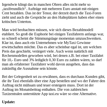
Irgendwie klingt das in manchen Ohren alles nicht mehr so
„taxifreundlich“. Aufträge mit mehreren Euro anstatt mit einigen
Cent bezahlen. Das ist der Tenor, der derzeit durch die Taxi-Foren
zieht und auch die Gespräche an den Halteplätzen haben eher einen
kritischen Unterton.
Man wird beobachten müssen, wie sich dieses Bezahlmodell
etabliert. So groß die Euphorie bei einigen Taxifahrern anfangs war,
so schnell scheint die Stimmungslage momentan umzuschwenken.
Klar ist, dass auch ein Unternehmen wie MyTaxi Gewinne
erwirtschaften möchte. Das es aber scheinbar egal ist, um welchen
Preis das geschieht, verärgert viele. Auch wenn natürlich mit
Rechenmodellen geworben wird, bei denen z.B. bei einer Taxifahrt
für 10,- Euro und 3% lediglich 0,30 Euro zu zahlen wären, so darf
man als erfahrener Taxifahrer wohl davon ausgehen, dass das
zukünftig die Ausnahme sein könnte.
Bei der Gelegenheit sei zu erwähnen, dass es durchaus Kunden gibt,
die ihr Taxi ebenfalls über eine App bestellen und wo der Fahrer den
Auftrag nicht mühsam und teuer ersteigern muss. Dort ist der
Auftrag im Monatsbeitrag enthalten. Die von zahlreichen
Taxizentralen unterstützte App taxi.eu wäre so eine Alternative.
Update: