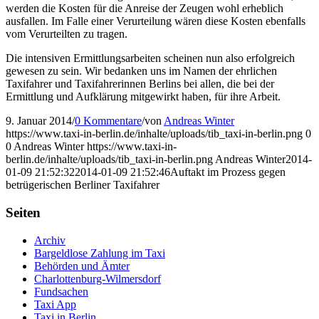
werden die Kosten für die Anreise der Zeugen wohl erheblich
ausfallen. Im Falle einer Verurteilung wären diese Kosten ebenfalls
vom Verurteilten zu tragen.
Die intensiven Ermittlungsarbeiten scheinen nun also erfolgreich
gewesen zu sein. Wir bedanken uns im Namen der ehrlichen
Taxifahrer und Taxifahrerinnen Berlins bei allen, die bei der
Ermittlung und Aufklärung mitgewirkt haben, für ihre Arbeit.
9. Januar 2014
/
0 Kommentare
/
von
Andreas Winter
https://www.taxi-in-berlin.de/inhalte/uploads/tib_taxi-in-berlin.png
0
0
Andreas Winter
https://www.taxi-in-
berlin.de/inhalte/uploads/tib_taxi-in-berlin.png
Andreas Winter
2014-
01-09 21:52:32
2014-01-09 21:52:46
Auftakt im Prozess gegen
betrügerischen Berliner Taxifahrer
Seiten
Archiv
Bargeldlose Zahlung im Taxi
Behörden und Ämter
Charlottenburg-Wilmersdorf
Fundsachen
Taxi App
Taxi in Berlin