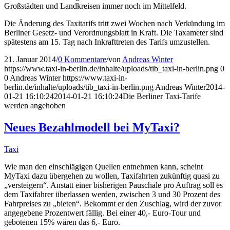
Großstädten und Landkreisen immer noch im Mittelfeld.
Die Änderung des Taxitarifs tritt zwei Wochen nach Verkündung im
Berliner Gesetz- und Verordnungsblatt in Kraft. Die Taxameter sind
spätestens am 15. Tag nach Inkrafttreten des Tarifs umzustellen.
21. Januar 2014
/
0 Kommentare
/
von
Andreas Winter
https://www.taxi-in-berlin.de/inhalte/uploads/tib_taxi-in-berlin.png
0
0
Andreas Winter
https://www.taxi-in-
berlin.de/inhalte/uploads/tib_taxi-in-berlin.png
Andreas Winter
2014-
01-21 16:10:24
2014-01-21 16:10:24
Die Berliner Taxi-Tarife
werden angehoben
Neues Bezahlmodell bei MyTaxi?
Taxi
Wie man den einschlägigen Quellen entnehmen kann, scheint
MyTaxi dazu übergehen zu wollen, Taxifahrten zukünftig quasi zu
„versteigern“. Anstatt einer bisherigen Pauschale pro Auftrag soll es
dem Taxifahrer überlassen werden, zwischen 3 und 30 Prozent des
Fahrpreises zu „bieten“. Bekommt er den Zuschlag, wird der zuvor
angegebene Prozentwert fällig. Bei einer 40,- Euro-Tour und
gebotenen 15% wären das 6,- Euro.