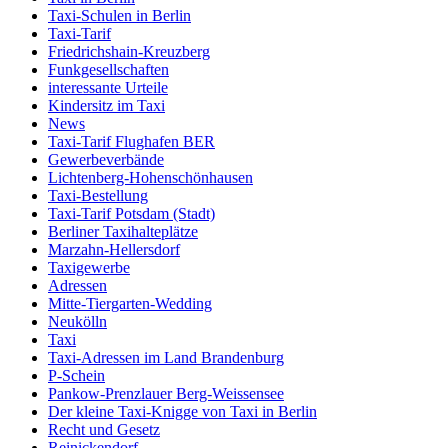
Taxi-Schulen in Berlin
Taxi-Tarif
Friedrichshain-Kreuzberg
Funkgesellschaften
interessante Urteile
Kindersitz im Taxi
News
Taxi-Tarif Flughafen BER
Gewerbeverbände
Lichtenberg-Hohenschönhausen
Taxi-Bestellung
Taxi-Tarif Potsdam (Stadt)
Berliner Taxihalteplätze
Marzahn-Hellersdorf
Taxigewerbe
Adressen
Mitte-Tiergarten-Wedding
Neukölln
Taxi
Taxi-Adressen im Land Brandenburg
P-Schein
Pankow-Prenzlauer Berg-Weissensee
Der kleine Taxi-Knigge von Taxi in Berlin
Recht und Gesetz
Reinickendorf