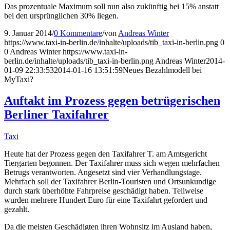
Das prozentuale Maximum soll nun also zukünftig bei 15% anstatt
bei den ursprünglichen 30% liegen.
9. Januar 2014
/
0 Kommentare
/
von
Andreas Winter
https://www.taxi-in-berlin.de/inhalte/uploads/tib_taxi-in-berlin.png
0
0
Andreas Winter
https://www.taxi-in-
berlin.de/inhalte/uploads/tib_taxi-in-berlin.png
Andreas Winter
2014-
01-09 22:33:53
2014-01-16 13:51:59
Neues Bezahlmodell bei
MyTaxi?
Auftakt im Prozess gegen betrügerischen
Berliner Taxifahrer
Taxi
Heute hat der Prozess gegen den Taxifahrer T. am Amtsgericht
Tiergarten begonnen. Der Taxifahrer muss sich wegen mehrfachen
Betrugs verantworten. Angesetzt sind vier Verhandlungstage.
Mehrfach soll der Taxifahrer Berlin-Touristen und Ortsunkundige
durch stark überhöhte Fahrpreise geschädigt haben. Teilweise
wurden mehrere Hundert Euro für eine Taxifahrt gefordert und
gezahlt.
Da die meisten Geschädigten ihren Wohnsitz im Ausland haben,