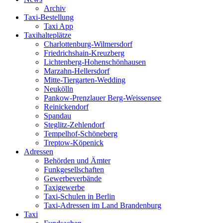
Archiv
Taxi-Bestellung
Taxi App
Taxihalteplätze
Charlottenburg-Wilmersdorf
Friedrichshain-Kreuzberg
Lichtenberg-Hohenschönhausen
Marzahn-Hellersdorf
Mitte-Tiergarten-Wedding
Neukölln
Pankow-Prenzlauer Berg-Weissensee
Reinickendorf
Spandau
Steglitz-Zehlendorf
Tempelhof-Schöneberg
Treptow-Köpenick
Adressen
Behörden und Ämter
Funkgesellschaften
Gewerbeverbände
Taxigewerbe
Taxi-Schulen in Berlin
Taxi-Adressen im Land Brandenburg
Taxi