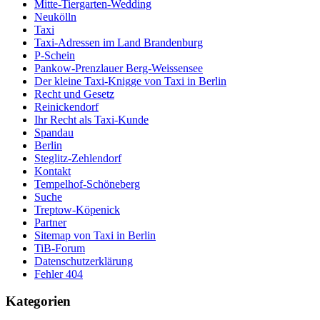
Mitte-Tiergarten-Wedding
Neukölln
Taxi
Taxi-Adressen im Land Brandenburg
P-Schein
Pankow-Prenzlauer Berg-Weissensee
Der kleine Taxi-Knigge von Taxi in Berlin
Recht und Gesetz
Reinickendorf
Ihr Recht als Taxi-Kunde
Spandau
Berlin
Steglitz-Zehlendorf
Kontakt
Tempelhof-Schöneberg
Suche
Treptow-Köpenick
Partner
Sitemap von Taxi in Berlin
TiB-Forum
Datenschutzerklärung
Fehler 404
Kategorien