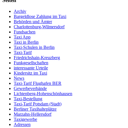
Seiten
Archiv
Bargeldlose Zahlung im Taxi
Behörden und Ämter
Charlottenburg-Wilmersdorf
Fundsachen
Taxi App
Taxi in Berlin
Taxi-Schulen in Berlin
Taxi-Tarif
Friedrichshain-Kreuzberg
Funkgesellschaften
interessante Urteile
Kindersitz im Taxi
News
Taxi-Tarif Flughafen BER
Gewerbeverbände
Lichtenberg-Hohenschönhausen
Taxi-Bestellung
Taxi-Tarif Potsdam (Stadt)
Berliner Taxihalteplätze
Marzahn-Hellersdorf
Taxigewerbe
Adressen