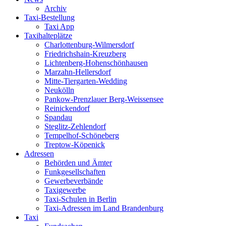
Archiv
Taxi-Bestellung
Taxi App
Taxihalteplätze
Charlottenburg-Wilmersdorf
Friedrichshain-Kreuzberg
Lichtenberg-Hohenschönhausen
Marzahn-Hellersdorf
Mitte-Tiergarten-Wedding
Neukölln
Pankow-Prenzlauer Berg-Weissensee
Reinickendorf
Spandau
Steglitz-Zehlendorf
Tempelhof-Schöneberg
Treptow-Köpenick
Adressen
Behörden und Ämter
Funkgesellschaften
Gewerbeverbände
Taxigewerbe
Taxi-Schulen in Berlin
Taxi-Adressen im Land Brandenburg
Taxi