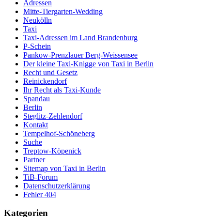
Adressen
Mitte-Tiergarten-Wedding
Neukölln
Taxi
Taxi-Adressen im Land Brandenburg
P-Schein
Pankow-Prenzlauer Berg-Weissensee
Der kleine Taxi-Knigge von Taxi in Berlin
Recht und Gesetz
Reinickendorf
Ihr Recht als Taxi-Kunde
Spandau
Berlin
Steglitz-Zehlendorf
Kontakt
Tempelhof-Schöneberg
Suche
Treptow-Köpenick
Partner
Sitemap von Taxi in Berlin
TiB-Forum
Datenschutzerklärung
Fehler 404
Kategorien