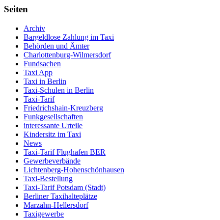
Seiten
Archiv
Bargeldlose Zahlung im Taxi
Behörden und Ämter
Charlottenburg-Wilmersdorf
Fundsachen
Taxi App
Taxi in Berlin
Taxi-Schulen in Berlin
Taxi-Tarif
Friedrichshain-Kreuzberg
Funkgesellschaften
interessante Urteile
Kindersitz im Taxi
News
Taxi-Tarif Flughafen BER
Gewerbeverbände
Lichtenberg-Hohenschönhausen
Taxi-Bestellung
Taxi-Tarif Potsdam (Stadt)
Berliner Taxihalteplätze
Marzahn-Hellersdorf
Taxigewerbe