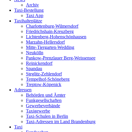
Archiv
Taxi-Bestellung
Taxi App
Taxihalteplätze
Charlottenburg-Wilmersdorf
Friedrichshain-Kreuzberg
Lichtenberg-Hohenschönhausen
Marzahn-Hellersdorf
Mitte-Tiergarten-Wedding
Neukölln
Pankow-Prenzlauer Berg-Weissensee
Reinickendorf
Spandau
Steglitz-Zehlendorf
Tempelhof-Schöneberg
Treptow-Köpenick
Adressen
Behörden und Ämter
Funkgesellschaften
Gewerbeverbände
Taxigewerbe
Taxi-Schulen in Berlin
Taxi-Adressen im Land Brandenburg
Taxi