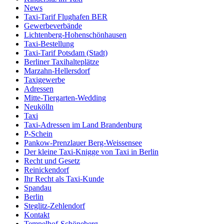
News
Taxi-Tarif Flughafen BER
Gewerbeverbände
Lichtenberg-Hohenschönhausen
Taxi-Bestellung
Taxi-Tarif Potsdam (Stadt)
Berliner Taxihalteplätze
Marzahn-Hellersdorf
Taxigewerbe
Adressen
Mitte-Tiergarten-Wedding
Neukölln
Taxi
Taxi-Adressen im Land Brandenburg
P-Schein
Pankow-Prenzlauer Berg-Weissensee
Der kleine Taxi-Knigge von Taxi in Berlin
Recht und Gesetz
Reinickendorf
Ihr Recht als Taxi-Kunde
Spandau
Berlin
Steglitz-Zehlendorf
Kontakt
Tempelhof-Schöneberg