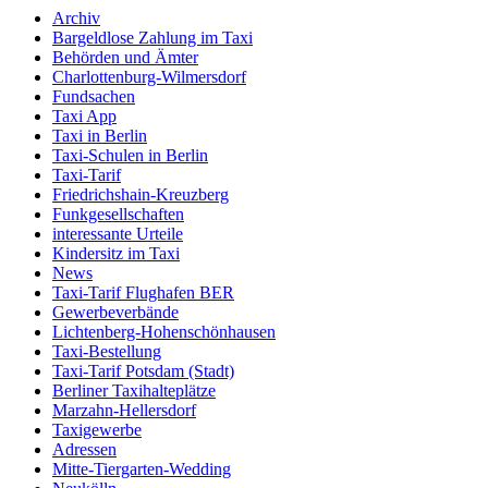
Archiv
Bargeldlose Zahlung im Taxi
Behörden und Ämter
Charlottenburg-Wilmersdorf
Fundsachen
Taxi App
Taxi in Berlin
Taxi-Schulen in Berlin
Taxi-Tarif
Friedrichshain-Kreuzberg
Funkgesellschaften
interessante Urteile
Kindersitz im Taxi
News
Taxi-Tarif Flughafen BER
Gewerbeverbände
Lichtenberg-Hohenschönhausen
Taxi-Bestellung
Taxi-Tarif Potsdam (Stadt)
Berliner Taxihalteplätze
Marzahn-Hellersdorf
Taxigewerbe
Adressen
Mitte-Tiergarten-Wedding