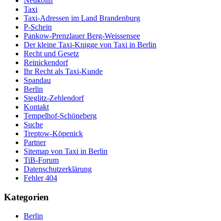
Neukölln
Taxi
Taxi-Adressen im Land Brandenburg
P-Schein
Pankow-Prenzlauer Berg-Weissensee
Der kleine Taxi-Knigge von Taxi in Berlin
Recht und Gesetz
Reinickendorf
Ihr Recht als Taxi-Kunde
Spandau
Berlin
Steglitz-Zehlendorf
Kontakt
Tempelhof-Schöneberg
Suche
Treptow-Köpenick
Partner
Sitemap von Taxi in Berlin
TiB-Forum
Datenschutzerklärung
Fehler 404
Kategorien
Berlin