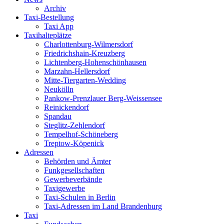
Archiv
Taxi-Bestellung
Taxi App
Taxihalteplätze
Charlottenburg-Wilmersdorf
Friedrichshain-Kreuzberg
Lichtenberg-Hohenschönhausen
Marzahn-Hellersdorf
Mitte-Tiergarten-Wedding
Neukölln
Pankow-Prenzlauer Berg-Weissensee
Reinickendorf
Spandau
Steglitz-Zehlendorf
Tempelhof-Schöneberg
Treptow-Köpenick
Adressen
Behörden und Ämter
Funkgesellschaften
Gewerbeverbände
Taxigewerbe
Taxi-Schulen in Berlin
Taxi-Adressen im Land Brandenburg
Taxi