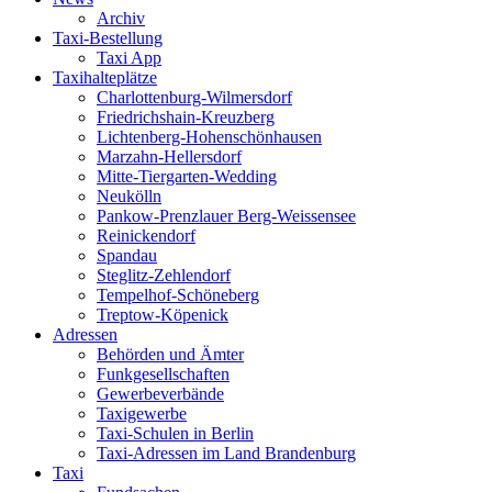
Archiv
Taxi-Bestellung
Taxi App
Taxihalteplätze
Charlottenburg-Wilmersdorf
Friedrichshain-Kreuzberg
Lichtenberg-Hohenschönhausen
Marzahn-Hellersdorf
Mitte-Tiergarten-Wedding
Neukölln
Pankow-Prenzlauer Berg-Weissensee
Reinickendorf
Spandau
Steglitz-Zehlendorf
Tempelhof-Schöneberg
Treptow-Köpenick
Adressen
Behörden und Ämter
Funkgesellschaften
Gewerbeverbände
Taxigewerbe
Taxi-Schulen in Berlin
Taxi-Adressen im Land Brandenburg
Taxi