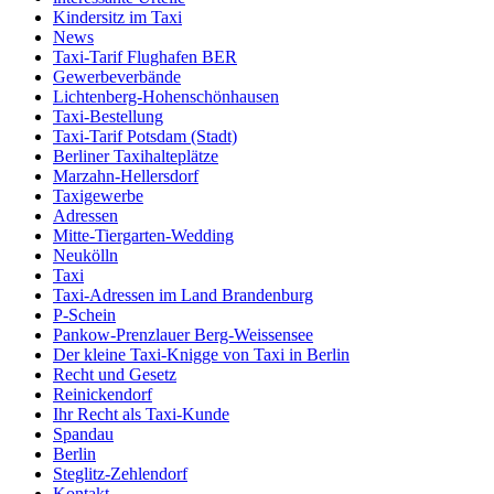
Kindersitz im Taxi
News
Taxi-Tarif Flughafen BER
Gewerbeverbände
Lichtenberg-Hohenschönhausen
Taxi-Bestellung
Taxi-Tarif Potsdam (Stadt)
Berliner Taxihalteplätze
Marzahn-Hellersdorf
Taxigewerbe
Adressen
Mitte-Tiergarten-Wedding
Neukölln
Taxi
Taxi-Adressen im Land Brandenburg
P-Schein
Pankow-Prenzlauer Berg-Weissensee
Der kleine Taxi-Knigge von Taxi in Berlin
Recht und Gesetz
Reinickendorf
Ihr Recht als Taxi-Kunde
Spandau
Berlin
Steglitz-Zehlendorf
Kontakt