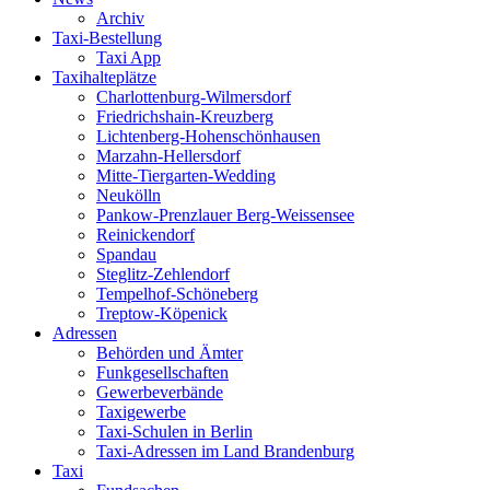
Archiv
Taxi-Bestellung
Taxi App
Taxihalteplätze
Charlottenburg-Wilmersdorf
Friedrichshain-Kreuzberg
Lichtenberg-Hohenschönhausen
Marzahn-Hellersdorf
Mitte-Tiergarten-Wedding
Neukölln
Pankow-Prenzlauer Berg-Weissensee
Reinickendorf
Spandau
Steglitz-Zehlendorf
Tempelhof-Schöneberg
Treptow-Köpenick
Adressen
Behörden und Ämter
Funkgesellschaften
Gewerbeverbände
Taxigewerbe
Taxi-Schulen in Berlin
Taxi-Adressen im Land Brandenburg
Taxi