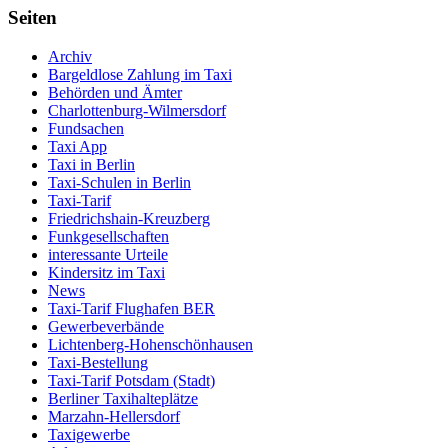
Seiten
Archiv
Bargeldlose Zahlung im Taxi
Behörden und Ämter
Charlottenburg-Wilmersdorf
Fundsachen
Taxi App
Taxi in Berlin
Taxi-Schulen in Berlin
Taxi-Tarif
Friedrichshain-Kreuzberg
Funkgesellschaften
interessante Urteile
Kindersitz im Taxi
News
Taxi-Tarif Flughafen BER
Gewerbeverbände
Lichtenberg-Hohenschönhausen
Taxi-Bestellung
Taxi-Tarif Potsdam (Stadt)
Berliner Taxihalteplätze
Marzahn-Hellersdorf
Taxigewerbe