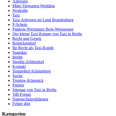
Adressen
Mitte-Tiergarten-Wedding
Neukölln
Taxi
Taxi-Adressen im Land Brandenburg
P-Schein
Pankow-Prenzlauer Berg-Weissensee
Der kleine Taxi-Knigge von Taxi in Berlin
Recht und Gesetz
Reinickendorf
Ihr Recht als Taxi-Kunde
Spandau
Berlin
Steglitz-Zehlendorf
Kontakt
Tempelhof-Schöneberg
Suche
Treptow-Köpenick
Partner
Sitemap von Taxi in Berlin
TiB-Forum
Datenschutzerklärung
Fehler 404
Kategorien