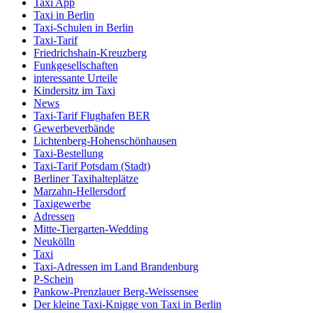
Taxi App
Taxi in Berlin
Taxi-Schulen in Berlin
Taxi-Tarif
Friedrichshain-Kreuzberg
Funkgesellschaften
interessante Urteile
Kindersitz im Taxi
News
Taxi-Tarif Flughafen BER
Gewerbeverbände
Lichtenberg-Hohenschönhausen
Taxi-Bestellung
Taxi-Tarif Potsdam (Stadt)
Berliner Taxihalteplätze
Marzahn-Hellersdorf
Taxigewerbe
Adressen
Mitte-Tiergarten-Wedding
Neukölln
Taxi
Taxi-Adressen im Land Brandenburg
P-Schein
Pankow-Prenzlauer Berg-Weissensee
Der kleine Taxi-Knigge von Taxi in Berlin