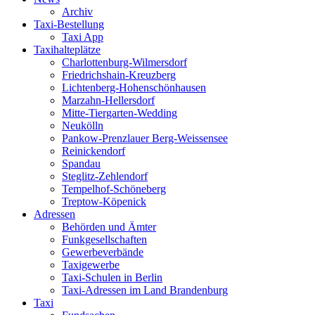
Archiv
Taxi-Bestellung
Taxi App
Taxihalteplätze
Charlottenburg-Wilmersdorf
Friedrichshain-Kreuzberg
Lichtenberg-Hohenschönhausen
Marzahn-Hellersdorf
Mitte-Tiergarten-Wedding
Neukölln
Pankow-Prenzlauer Berg-Weissensee
Reinickendorf
Spandau
Steglitz-Zehlendorf
Tempelhof-Schöneberg
Treptow-Köpenick
Adressen
Behörden und Ämter
Funkgesellschaften
Gewerbeverbände
Taxigewerbe
Taxi-Schulen in Berlin
Taxi-Adressen im Land Brandenburg
Taxi