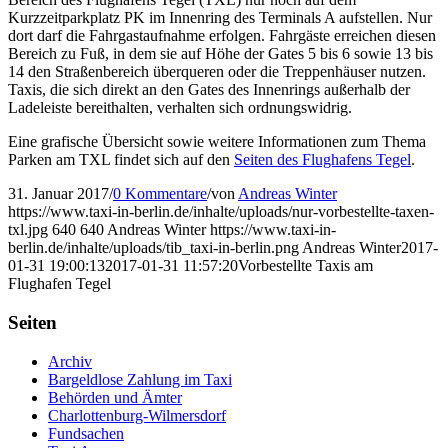
Kurzzeitparkplatz PK im Innenring des Terminals A aufstellen. Nur
dort darf die Fahrgastaufnahme erfolgen. Fahrgäste erreichen diesen
Bereich zu Fuß, in dem sie auf Höhe der Gates 5 bis 6 sowie 13 bis
14 den Straßenbereich überqueren oder die Treppenhäuser nutzen.
Taxis, die sich direkt an den Gates des Innenrings außerhalb der
Ladeleiste bereithalten, verhalten sich ordnungswidrig.
Eine grafische Übersicht sowie weitere Informationen zum Thema
Parken am TXL findet sich auf den
Seiten des Flughafens Tegel
.
31. Januar 2017
/
0 Kommentare
/
von
Andreas Winter
https://www.taxi-in-berlin.de/inhalte/uploads/nur-vorbestellte-taxen-
txl.jpg
640
640
Andreas Winter
https://www.taxi-in-
berlin.de/inhalte/uploads/tib_taxi-in-berlin.png
Andreas Winter
2017-
01-31 19:00:13
2017-01-31 11:57:20
Vorbestellte Taxis am
Flughafen Tegel
Seiten
Archiv
Bargeldlose Zahlung im Taxi
Behörden und Ämter
Charlottenburg-Wilmersdorf
Fundsachen