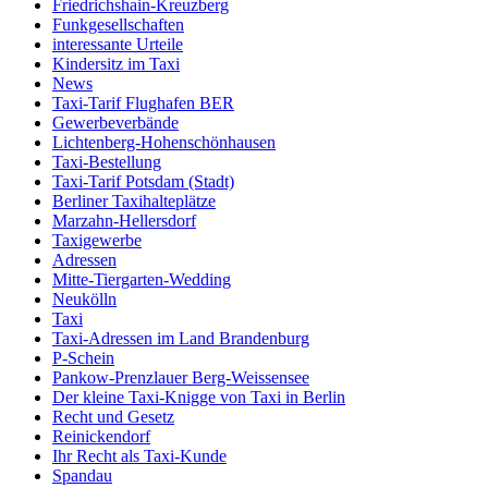
Friedrichshain-Kreuzberg
Funkgesellschaften
interessante Urteile
Kindersitz im Taxi
News
Taxi-Tarif Flughafen BER
Gewerbeverbände
Lichtenberg-Hohenschönhausen
Taxi-Bestellung
Taxi-Tarif Potsdam (Stadt)
Berliner Taxihalteplätze
Marzahn-Hellersdorf
Taxigewerbe
Adressen
Mitte-Tiergarten-Wedding
Neukölln
Taxi
Taxi-Adressen im Land Brandenburg
P-Schein
Pankow-Prenzlauer Berg-Weissensee
Der kleine Taxi-Knigge von Taxi in Berlin
Recht und Gesetz
Reinickendorf
Ihr Recht als Taxi-Kunde
Spandau