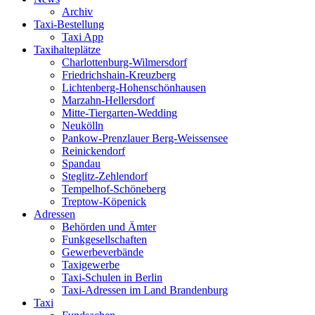
Archiv
Taxi-Bestellung
Taxi App
Taxihalteplätze
Charlottenburg-Wilmersdorf
Friedrichshain-Kreuzberg
Lichtenberg-Hohenschönhausen
Marzahn-Hellersdorf
Mitte-Tiergarten-Wedding
Neukölln
Pankow-Prenzlauer Berg-Weissensee
Reinickendorf
Spandau
Steglitz-Zehlendorf
Tempelhof-Schöneberg
Treptow-Köpenick
Adressen
Behörden und Ämter
Funkgesellschaften
Gewerbeverbände
Taxigewerbe
Taxi-Schulen in Berlin
Taxi-Adressen im Land Brandenburg
Taxi