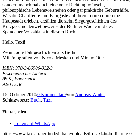
sondern manchmal auch eine neue Richtung wünscht,
philosophische Lebensweisheiten oder gar praktische Geburtshilfe.
Was die Chauffeure und Fahrgäste auf ihren Touren durch die
Hauptstadt erleben, erzählen die zehn Siegergeschichten des
Kurzgeschichtenwettbewerbs der Berliner Woche und des
Spandauer Volksblatts in diesem Buch.
Hallo, Taxi!
Zehn coole Fahrgeschichten aus Berlin.
Mit Fotografien von Nicola Mesken und Miriam Otte
ISBN: 978-3-86906-032-3
Erschienen bei Allitera
88 S., Paperback
9.90 EUR
16. Oktober 2010
/
0 Kommentare
/
von
Andreas Winter
Schlagworte:
Buch
,
Taxi
Eintrag teilen
Teilen auf WhatsApp
https://www.taxi-in-berlin.de/inhalte/uploads/tib_taxi-in-berlin.png
0