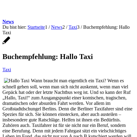
News
Du bist hier:
Startseite
1
/
News
2
/
Taxi
3
/
Buchempfehlung: Hallo
Taxi
Buchempfehlung: Hallo Taxi
Taxi
Wann braucht man eigentlich ein Taxi? Wenn es
schnell gehen soll, wenn man sich nicht auskennt, wenn man viel
Gepäck hat oder der letzte Nachtbus weg ist. Und so kann der Ruf
„Hallo, Taxi!“ zum Ausgangspunkt einer komischen, tragischen,
dramatischen oder absurden Fahrt werden. Vor allem im
Großstadtdschungel Berlins. Denn die Berliner Taxifahrer sind eine
Spezies für sich. Sie können einstecken, aber auch austeilen –
insbesondere gute Ratschläge. Helfen ist ihnen ein Bedürfnis.
Zuhören auch. Taxifahrer ist für sie nicht nur ein Beruf, sondern
eine Berufung. Denn mit jedem Fahrgast sitzt ein vielschichtiges
Leben im Fond, das nicht nur von A nach B kutschiert werden will,