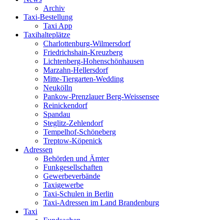
Archiv
Taxi-Bestellung
Taxi App
Taxihalteplätze
Charlottenburg-Wilmersdorf
Friedrichshain-Kreuzberg
Lichtenberg-Hohenschönhausen
Marzahn-Hellersdorf
Mitte-Tiergarten-Wedding
Neukölln
Pankow-Prenzlauer Berg-Weissensee
Reinickendorf
Spandau
Steglitz-Zehlendorf
Tempelhof-Schöneberg
Treptow-Köpenick
Adressen
Behörden und Ämter
Funkgesellschaften
Gewerbeverbände
Taxigewerbe
Taxi-Schulen in Berlin
Taxi-Adressen im Land Brandenburg
Taxi