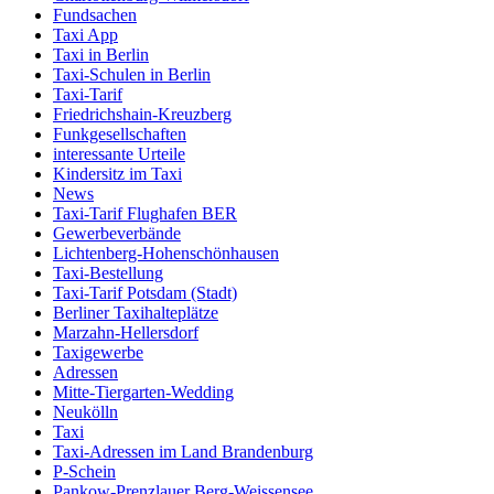
Fundsachen
Taxi App
Taxi in Berlin
Taxi-Schulen in Berlin
Taxi-Tarif
Friedrichshain-Kreuzberg
Funkgesellschaften
interessante Urteile
Kindersitz im Taxi
News
Taxi-Tarif Flughafen BER
Gewerbeverbände
Lichtenberg-Hohenschönhausen
Taxi-Bestellung
Taxi-Tarif Potsdam (Stadt)
Berliner Taxihalteplätze
Marzahn-Hellersdorf
Taxigewerbe
Adressen
Mitte-Tiergarten-Wedding
Neukölln
Taxi
Taxi-Adressen im Land Brandenburg
P-Schein
Pankow-Prenzlauer Berg-Weissensee